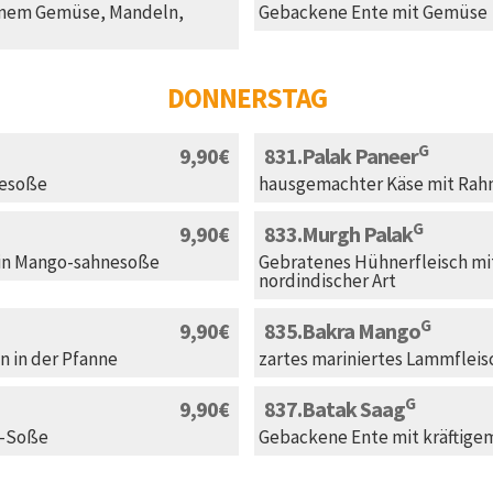
enem Gemüse, Mandeln,
Gebackene Ente mit Gemüse
DONNERSTAG
G
9,90
831
Palak Paneer
nesoße
hausgemachter Käse mit Rah
G
9,90
833
Murgh Palak
 in Mango-sahnesoße
Gebratenes Hühnerfleisch m
nordindischer Art
G
9,90
835
Bakra Mango
n in der Pfanne
zartes mariniertes Lammfleis
G
9,90
837
Batak Saag
l-Soße
Gebackene Ente mit kräftige