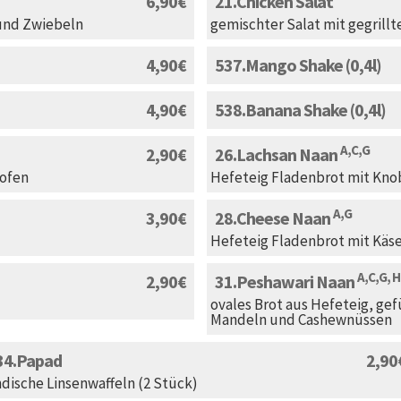
6,90
21
Chicken Salat
 und Zwiebeln
gemischter Salat mit gegrill
4,90
537
Mango Shake (0,4l)
4,90
538
Banana Shake (0,4l)
A,C,G
2,90
26
Lachsan Naan
ofen
Hefeteig Fladenbrot mit Kno
A,G
3,90
28
Cheese Naan
Hefeteig Fladenbrot mit Käs
A,C,G, H
2,90
31
Peshawari Naan
ovales Brot aus Hefeteig, gef
Mandeln und Cashewnüssen
34
Papad
2,90
ndische Linsenwaffeln (2 Stück)