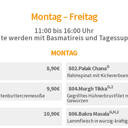
Montag – Freitag
11:00 bis 16:00 Uhr
hte werden mit Basmatireis und Tagessup
MONTAG
G
8,90
802
Palak Chana
Rahmspinat mit Kichererbsen
G,2
9,90
804
Murgh Tikka
omatenbuttercremesoße
Gegrilltes Hühnerbrustfilet m
Gewürzen
G,H,2
10,90
806
Bakra Masala
Lammfleisch in würzig-kräfti