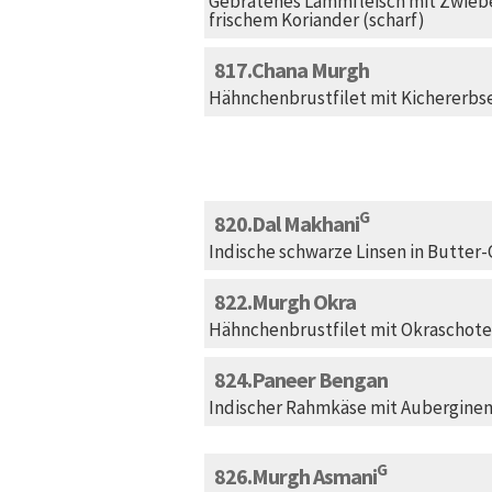
Gebratenes Lammfleisch mit Zwiebe
frischem Koriander (scharf)
817
Chana Murgh
Hähnchenbrustfilet mit Kichererbs
G
820
Dal Makhani
Indische schwarze Linsen in Butte
822
Murgh Okra
Hähnchenbrustfilet mit Okraschoten
824
Paneer Bengan
Indischer Rahmkäse mit Auberginen
G
826
Murgh Asmani