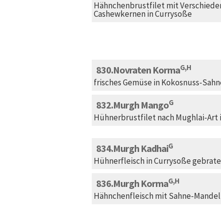
Hähnchenbrustfilet mit Verschied
Cashewkernen in Currysoße
G,H
830
Novraten Korma
frisches Gemüse in Kokosnuss-Sah
G
832
Murgh Mango
Hühnerbrustfilet nach Mughlai-Art
G
834
Murgh Kadhai
Hühnerfleisch in Currysoße gebrate
G,H
836
Murgh Korma
Hähnchenfleisch mit Sahne-Mande