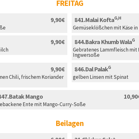
FREITAG
G,H
9,90
841
Malai Kofta
oße
Gemüseklößchen mit Käse i
G
9,90
844
Bakra Khumb Wala
ilch
Gebratenes Lammfleisch mit 
Ingwersoße
G
9,90
846
Dal Palak
nen Chili, frischem Koriander
gelben Linsen mit Spinat
847
Batak Mango
10,90
ebackene Ente mit Mango-Curry-Soße
Beilagen