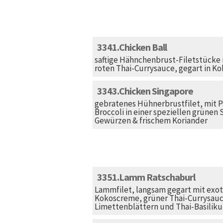
3341
Chicken Ball
saftige Hähnchenbrust-Filetstücke 
roten Thai-Currysauce, gegart in K
3343
Chicken Singapore
gebratenes Hühnerbrustfilet, mit 
Broccoli in einer speziellen grünen
Gewürzen & frischem Koriander
3351
Lamm Ratschaburl
Lammfilet, langsam gegart mit ex
Kokoscreme, grüner Thai-Currysauce
Limettenblättern und Thai-Basilik