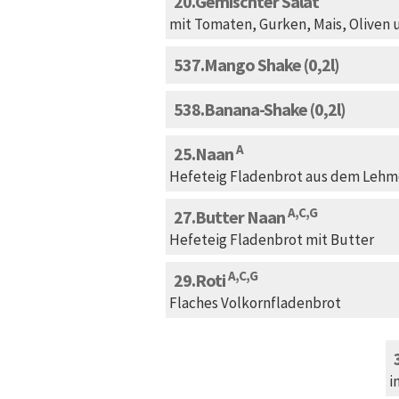
20
Gemischter Salat
mit Tomaten, Gurken, Mais, Oliven
537
Mango Shake (0,2l)
538
Banana-Shake (0,2l)
A
25
Naan
Hefeteig Fladenbrot aus dem Lehm
A,C,G
27
Butter Naan
Hefeteig Fladenbrot mit Butter
A,C,G
29
Roti
Flaches Volkornfladenbrot
i