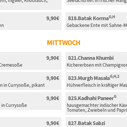
ln, Ingwer, Knoblauch,
Seelachsfilet in frischer Man
G,H
9,90
818
Batak Korma
en
Gebackene Ente mit Sahne-
MITTWOCH
9,90
821
Channa Khumbi
r-Cremesoße
Kichererbsen mit Champignon
G,H,2
9,90
823
Murgh Masala
 in Currysoße, pikant
Hühnerfleisch in kräftiger Ma
G
9,90
825
Kadhahi Paneer
 in Currysoße
hausgemachter indischer Käse
Tomaten, Zwiebeln und Papr
9,90
827
Batak Sabzi