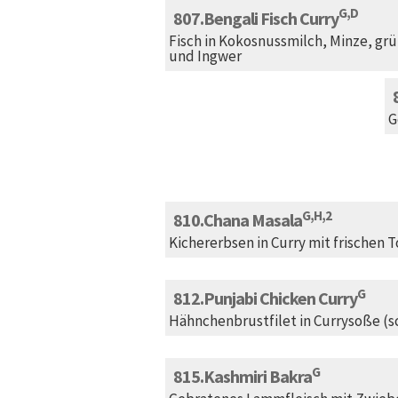
G,D
807
Bengali Fisch Curry
Fisch in Kokosnussmilch, Minze, grü
und Ingwer
G
G,H,2
810
Chana Masala
Kichererbsen in Curry mit frischen
G
812
Punjabi Chicken Curry
Hähnchenbrustfilet in Currysoße (s
G
815
Kashmiri Bakra