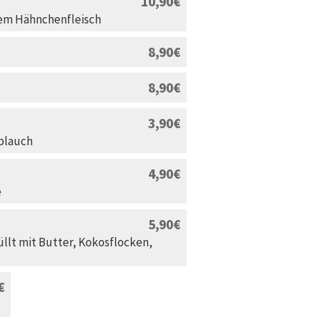
10,90
tem Hähnchenfleisch
8,90
8,90
3,90
blauch
4,90
e
5,90
üllt mit Butter, Kokosflocken,