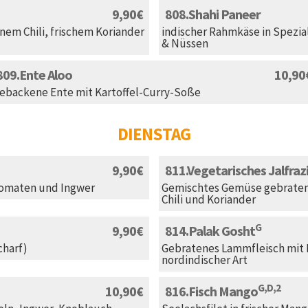
9,90
808
Shahi Paneer
nem Chili, frischem Koriander
indischer Rahmkäse in Spezi
& Nüssen
809
Ente Aloo
10,90
ebackene Ente mit Kartoffel-Curry-Soße
DIENSTAG
9,90
811
Vegetarisches Jalfraz
 Tomaten und Ingwer
Gemischtes Gemüse gebraten
Chili und Koriander
G
9,90
814
Palak Gosht
charf)
Gebratenes Lammfleisch mit
nordindischer Art
G,D,2
10,90
816
Fisch Mango