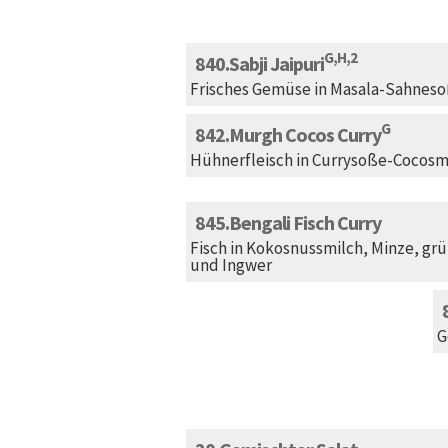
G,H,2
840
Sabji Jaipuri
Frisches Gemüse in Masala-Sahnes
G
842
Murgh Cocos Curry
Hühnerfleisch in Currysoße-Cocosm
845
Bengali Fisch Curry
Fisch in Kokosnussmilch, Minze, grü
und Ingwer
G