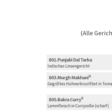
(Alle Geric
801
Punjabi Dal Tarka
Indisches Linsengericht
G
803
Murgh Makhani
Gegrilltes Hühnerbrustfilet in T
G
805
Bakra Curry
Lammfleisch in Currysoße (scharf)