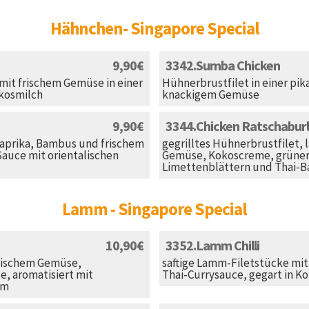
Hähnchen- Singapore Special
9,90
3342
Sumba Chicken
mit frischem Gemüse in einer
Hühnerbrustfilet in einer pi
okosmilch
knackigem Gemüse
9,90
3344
Chicken Ratschaburl
Paprika, Bambus und frischem
gegrilltes Hühnerbrustfilet,
 Sauce mit orientalischen
Gemüse, Kokoscreme, grüner 
Limettenblättern und Thai-B
Lamm - Singapore Special
10,90
3352
Lamm Chilli
otischem Gemüse,
saftige Lamm-Filetstücke mit
, aromatisiert mit
Thai-Currysauce, gegart in K
um