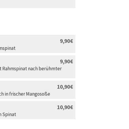
9,90
mspinat
9,90
it Rahmspinat nach berühmter
10,90
ch in frischer Mangosoße
10,90
m Spinat